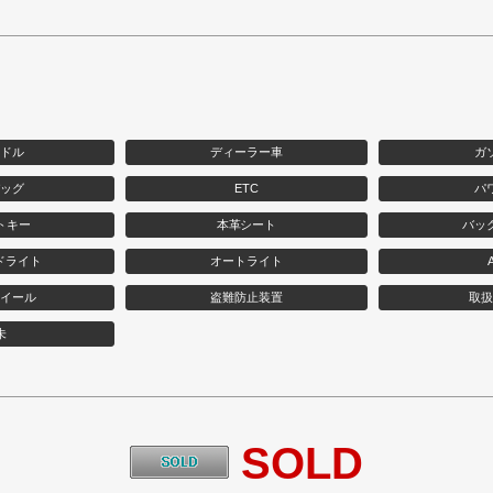
ンドル
ディーラー車
ガ
バッグ
ETC
パ
トキー
本革シート
バッ
ドライト
オートライト
ホイール
盗難防止装置
取扱
未
SOLD