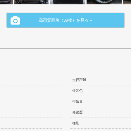
高画質画像（39枚）を見る »
走行距離
外装色
排気量
修復歴
種別