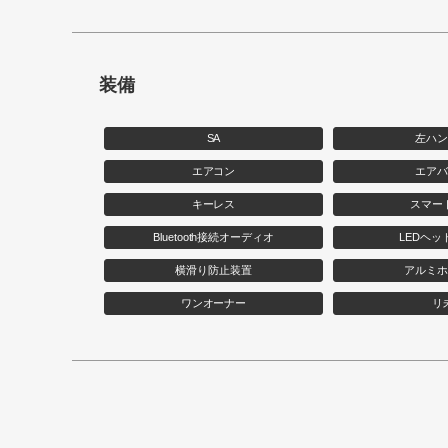
装備
SA
左ハ
エアコン
エア
キーレス
スマー
Bluetooth接続オーディオ
LEDヘッ
横滑り防止装置
アルミ
ワンオーナー
リ