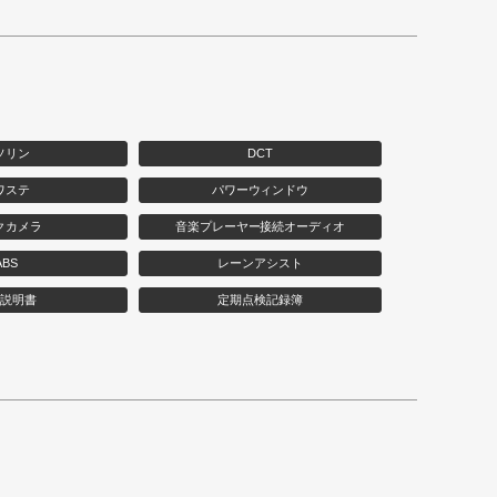
ソリン
DCT
ワステ
パワーウィンドウ
クカメラ
音楽プレーヤー接続オーディオ
ABS
レーンアシスト
説明書
定期点検記録簿