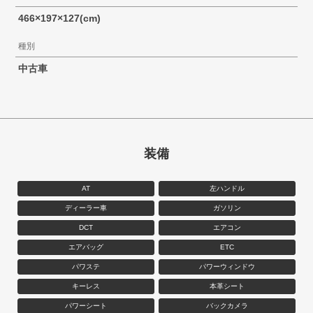
466×197×127(cm)
種別
中古車
装備
AT
左ハンドル
ディーラー車
ガソリン
DCT
エアコン
エアバッグ
ETC
パワステ
パワーウィンドウ
キーレス
本革シート
パワーシート
バックカメラ