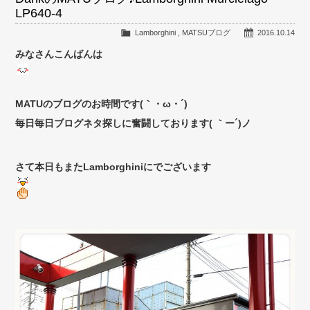
LP640-4
Lamborghini
,
MATSUブログ
2016.10.14
みなさんこんばんは
MATUのブログのお時間です(｀・ω・´)ゞ
毎日毎日ブログネタ探しに奮闘しております( ｀ー´)ノ
さて本日もまたLamborghiniにでございます