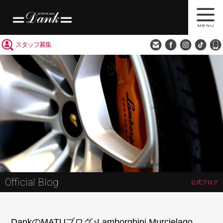
買取査定
会社概要
アクセス
スタッフ募集
Official Blog
公式ブログ
DankのMATUブログ♪Lamborghini Murcielago