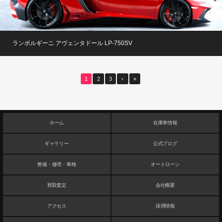
ランボルギーニ アヴェンタドール LP-750SV
1
2
3
›
»
ホーム
在庫車情報
ギャラリー
公式ブログ
整備・修理・車検
オートローン
買取査定
会社概要
アクセス
採用情報