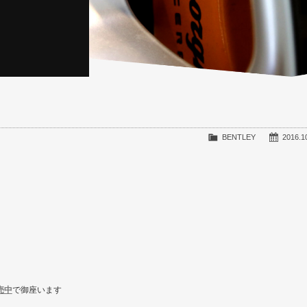
BENTLEY
2016.1
売中
で御座います