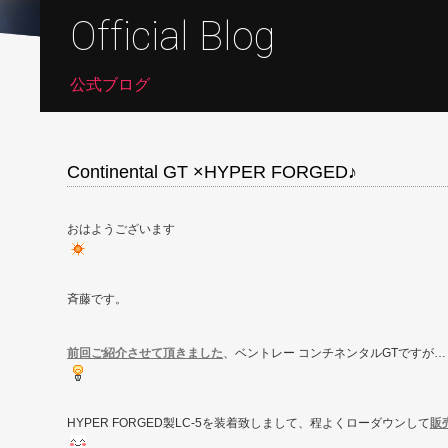
Official Blog
公式ブログ
Continental GT ×HYPER FORGED♪
おはようございます
斉藤です。
前回ご紹介させて頂きました
、ベントレー コンチネンタルGTですが…
HYPER FORGED製LC-5を装着致しまして、程よくローダウンして
販