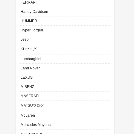
FERRARI
Harley-Davidson
HUMMER
Hyper Forged
Jeep
KUブログ
Lamborghini
Land Rover
LEXUS
M.BENZ
MASERATI
MATSUブログ
McLaren
Mercedes Maybach