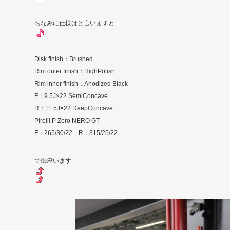
ちなみに仕様はと言いますと
Disk finish：Brushed
Rim outer finish：HighPolish
Rim inner finish：Anodized Black
F：9.5J×22 SemiConcave
R：11.5J×22 DeepConcave
Pirelli P Zero NERO GT
F：265/30/22 R：315/25/22
で御座います