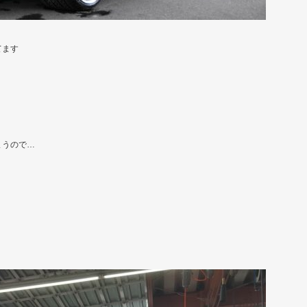
てます
まうので…