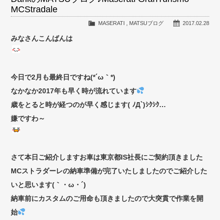
MCStradale
MASERATI
,
MATSUブログ
2017.02.28
みなさんこんばんは
今日で2月も最終日ですね(*´ω｀*)
なかなか2017年も早く時が流れています
歳をとると時が経つのが早く感じます( ﾉД`)ｼｸｼｸ…
嫌ですわ～
さて本日ご紹介しますお車は東京都IS社長にご契約頂きました
MCストラダーレの納車準備が完了いたしましたのでご紹介した
いと思います(｀・ω・´)ゞ
納車前にカスタムのご用命も頂きましたので大突貫で作業を開
始