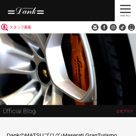
買取査定
会社概要
アクセス
スタッフ募集
Official Blog
公式ブログ
DankのMATSUブログ♪Maserati GranTurismo