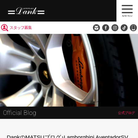
買取査定
会社概要
アクセス
スタッフ募集
Official Blog
公式ブログ
DankのMATSUブログ♪Lamborghini AventadorSV