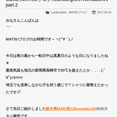
part.2
Lamborghini
,
MATSUブログ
2017.04.18
みなさんこんばんは
MATSUブログのお時間です～ヽ(*´∀｀)ノ
今日は夜の嵐から一転日中は真夏日のような日になりましたね
☀
最高気温も地元の群馬県高崎市で30℃を超えたとか．．．(;ﾟ
∀ﾟ)=3ﾊｧﾊｧ
埼玉でも洗車しながら汗を拭う感じでＴシャツに着替えたかっ
たです
さて先日ご紹介しました
栃木県MA社長のAventadorSV
のカス
タム報告です