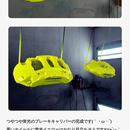
つやつや蛍光のブレーキキャリパーの完成です(｀・ω・´)ゞ
黒いホイールに蛍光イエローはかなり目立ちそうですね(●´ω｀