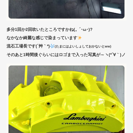
多分1回か2回吹いたところですかね(。´･ω･)?
なかなか綺麗な感じで染まっています
流石工場長です(´艸｀*)
(たまにはよいしょしておかないとww)
そのあと1時間後ぐらいにはロゴまで入った写真が～ヽ(*´∀｀)ノ