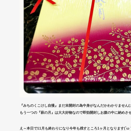
『みちのくこけし自慢』まだ未開封の為中身がなんだかわかりません(;´･
もう一つの『萩の月』は大大好物なので即効開封しお腹の中に納めさせてい
え～本日で11月も終わりになり今年も残すところ1ヶ月となります(´ω｀