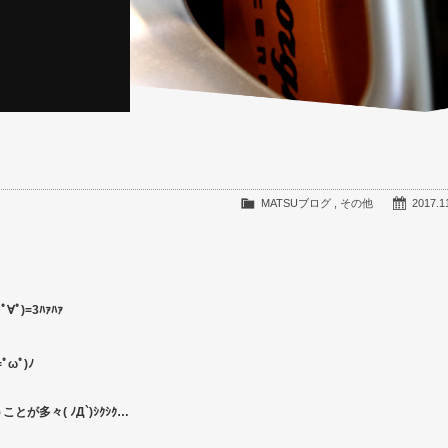
MATSUブログ
,
その他
2017.1
)=3ﾊｧﾊｧ
ωﾟ)ﾉ
多々( ﾉД`)ｼｸｼｸ…