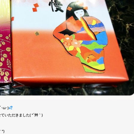
ω･)
ただきました( *´艸｀)
*)