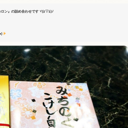
ン』の詰め合わせですヾ(≧▽≦)ﾉ
)