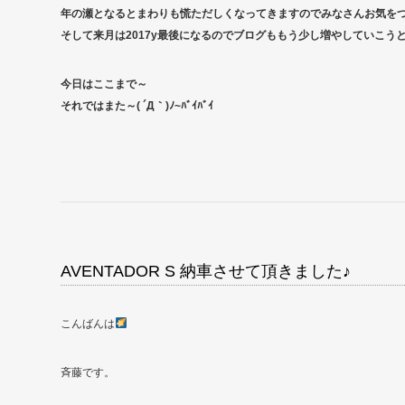
年の瀬となるとまわりも慌ただしくなってきますのでみなさんお気を
そして来月は2017y最後になるのでブログももう少し増やしていこうと思い
今日はここまで～
それではまた～( ´Д｀)ﾉ~ﾊﾞｲﾊﾞｲ
AVENTADOR S 納車させて頂きました♪
こんばんは
斉藤です。