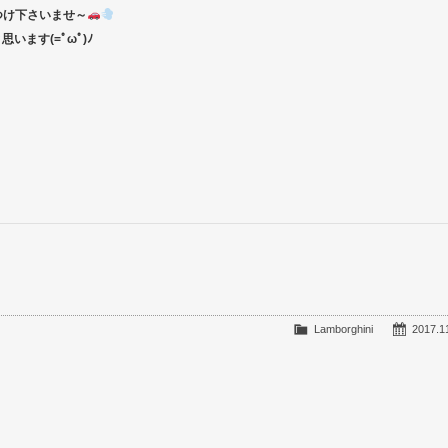
つけ下さいませ～
ます(=ﾟωﾟ)ﾉ
Lamborghini
2017.1