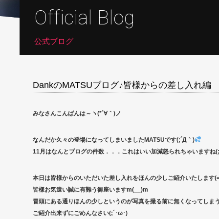
Official Blog
公式ブログ
DankのMATSUブログ♪皆様からの差し入れ編
みなさんこんばんは～ヽ(*´∀｀)ノ
なんだか久々の登場になってしまいましたMATSUです(;´Д｀)
11月はなんとブログの件数．．．これはいい加減怒られちゃいますね(;ﾟ∀ﾟ
本日は皆様からのいただいた差し入れをほんの少しご紹介いたします(=ﾟ
皆様お気遣い誠に有難う御座いますm(__)m
冒頭にある通りほんの少しというのが写真を撮る前に無くなってしまうことが
ご紹介出来ずにごめんなさい(;´･ω･)