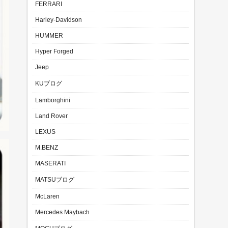
FERRARI
Harley-Davidson
HUMMER
Hyper Forged
Jeep
KUブログ
Lamborghini
Land Rover
LEXUS
M.BENZ
MASERATI
MATSUブログ
McLaren
Mercedes Maybach