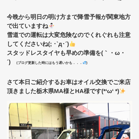
今晩から明日の明け方まで降雪予報が関東地方
で出ていますね
雪道での運転は大変危険なのでくれぐれも注意
してくださいね(; ･`д･´)
スタッドレスタイヤも早めの準備を(｀・ω・
´)ゞ
(ブログ更新した時にはもう遅いかも．．．
)
さて本日ご紹介するお車はオイル交換でご来店
頂きました栃木県MA様とHA様です(*‘ω‘ *)