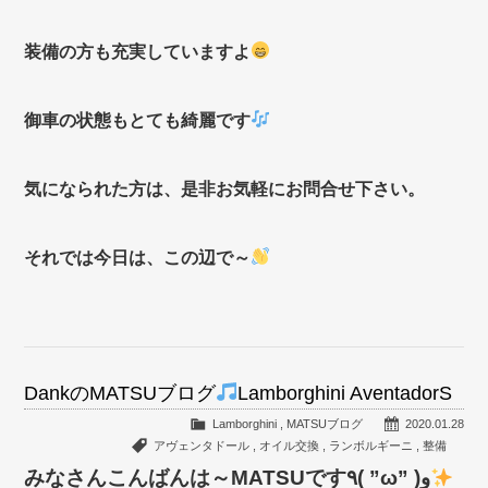
装備の方も充実していますよ
御車の状態もとても綺麗です
気になられた方は、是非お気軽にお問合せ下さい。
それでは今日は、この辺で～
DankのMATSUブログ
Lamborghini AventadorS
Lamborghini
,
MATSUブログ
2020.01.28
アヴェンタドール
,
オイル交換
,
ランボルギーニ
,
整備
みなさんこんばんは～MATSUです٩( ”ω” )و