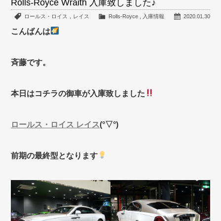
Rolls-Royce Wraith 入庫致しました♪
ロールス・ロイス，レイス
Rolls-Royce
,
入庫情報
2020.01.30
こんばんは
斉藤です。
本日はコチラの御車が入庫致しました
ロールス・ロイス レイス
(°▽°)
前期の最終型となります