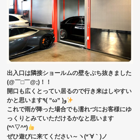
出入口は隣接ショールムの壁をぶち抜きました
(@￣□￣@;)！！
開口も広くとってい居るので行き来はしやすい
かと思います٩( ”ω” )و
これで雨が降った場合でも濡れづにお客様にゆ
っくりとみていただけるかなと思います
(*^▽^*)
ぜひ遊びに来てください～ヽ(*´∀｀)ノ