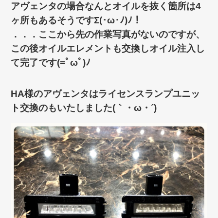
アヴェンタの場合なんとオイルを抜く箇所は4
ヶ所もあるそうですΣ(･ω･ﾉ)ﾉ！
．．．ここから先の作業写真がないのですが、
この後オイルエレメントも交換しオイル注入し
て完了です(=ﾟωﾟ)ﾉ
HA様のアヴェンタはライセンスランプユニッ
ト交換のもいたしました(｀・ω・´)ゞ