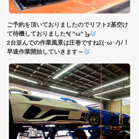
ご予約を頂いておりましたのでリフト2基空け
て待機しておりました٩( ”ω” )و
2台並んでの作業風景は圧巻ですねΣ(･ω･ﾉ)ﾉ！
早速作業開始していきます～