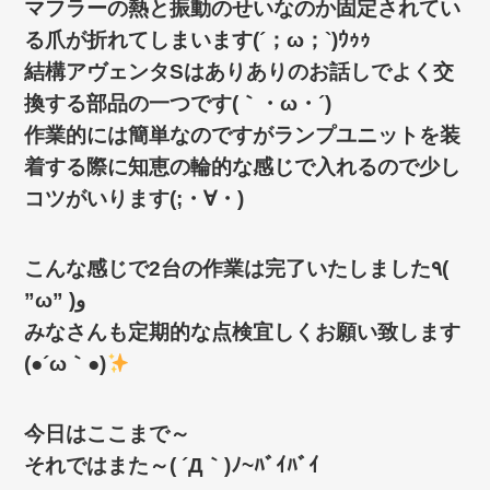
マフラーの熱と振動のせいなのか固定されてい
る爪が折れてしまいます(´；ω；`)ｳｩｩ
結構アヴェンタSはありありのお話しでよく交
換する部品の一つです(｀・ω・´)ゞ
作業的には簡単なのですがランプユニットを装
着する際に知恵の輪的な感じで入れるので少し
コツがいります(;・∀・)
こんな感じで2台の作業は完了いたしました٩(
”ω” )و
みなさんも定期的な点検宜しくお願い致します
(●´ω｀●)
今日はここまで～
それではまた～( ´Д｀)ﾉ~ﾊﾞｲﾊﾞｲ