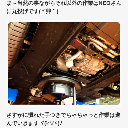
ま～当然の事ながらそれ以外の作業はNEOさん
に丸投げです( *´艸｀)
さすがに慣れた手つきでちゃちゃっと作業は進
んでいきますヾ(≧▽≦)ﾉ