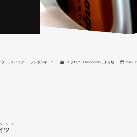
イダー
,
スパイダー
,
ランボルギーニ
KUブログ
,
Lamborghini
,
未分類
2022.1
、、、
イツ