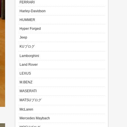
FERRARI
Harley-Davidson
HUMMER
Hyper Forged
Jeep
KUブログ
Lamborghini
Land Rover
LEXUS
M.BENZ
MASERATI
MATSUブログ
McLaren
Mercedes Maybach