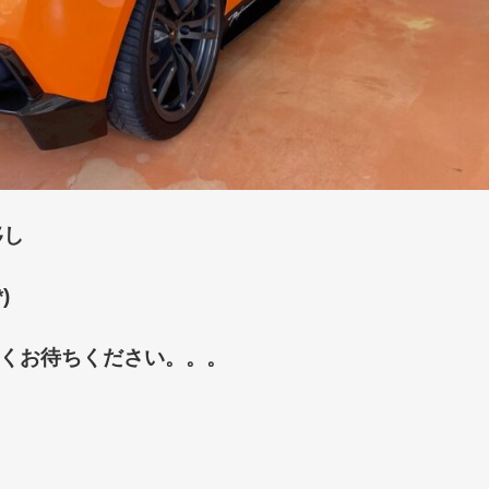
移し
)
くお待ちください。。。