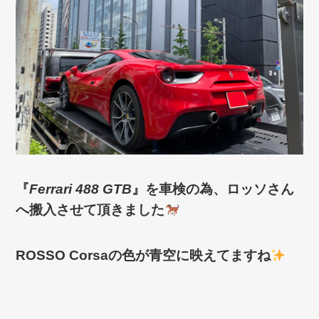
『
Ferrari 488 GTB
』を車検の為、
ロッソさん
へ搬入させて頂きました
ROSSO Corsa
の色が青空に映えてますね