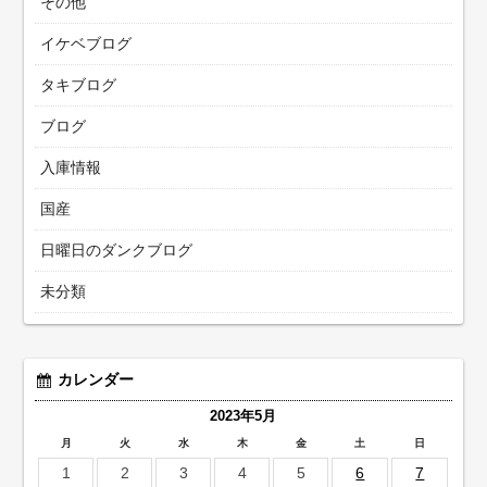
その他
イケベブログ
タキブログ
ブログ
入庫情報
国産
日曜日のダンクブログ
未分類
カレンダー
2023年5月
月
火
水
木
金
土
日
1
2
3
4
5
6
7