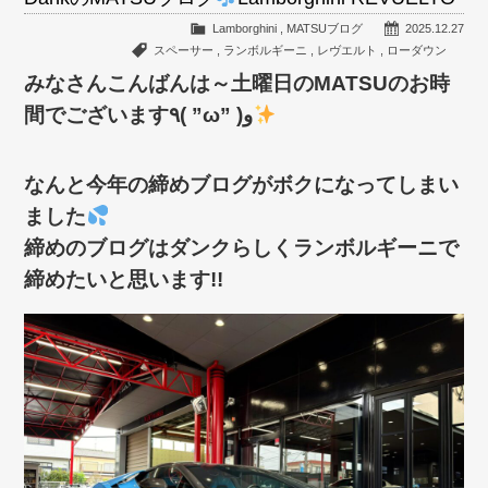
Lamborghini
,
MATSUブログ
2025.12.27
スペーサー
,
ランボルギーニ
,
レヴエルト
,
ローダウン
みなさんこんばんは～土曜日のMATSUのお時
間でございます٩( ”ω” )و
なんと今年の締めブログがボクになってしまい
ました
締めのブログはダンクらしくランボルギーニで
締めたいと思います!!