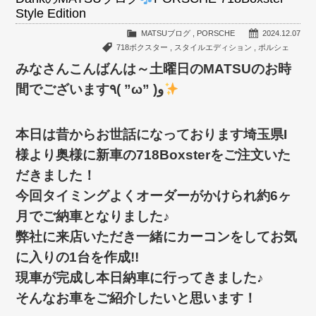
Style Edition
MATSUブログ
,
PORSCHE
2024.12.07
718ボクスター
,
スタイルエディション
,
ポルシェ
みなさんこんばんは～土曜日のMATSUのお時
間でございます٩( ”ω” )و
本日は昔からお世話になっております埼玉県I
様より奥様に新車の718Boxsterをご注文いた
だきました！
今回タイミングよくオーダーがかけられ約6ヶ
月でご納車となりました♪
弊社に来店いただき一緒にカーコンをしてお気
に入りの1台を作成!!
現車が完成し本日納車に行ってきました♪
そんなお車をご紹介したいと思います！