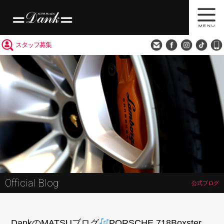
買取査定
会社概要
アクセス
スタッフ募集
Official Blog
公式ブログ
DankのMATSUブログ
PORSCHE 718Boxster