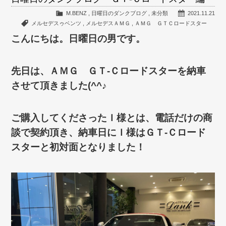
M.BENZ
,
日曜日のダンクブログ
,
未分類
2021.11.21
メルセデスゥベンツ
,
メルセデスＡＭＧ
,
ＡＭＧ ＧＴＣロードスター
こんにちは。日曜日の男です。
先日は、ＡＭＧ ＧＴ-Ｃロードスターを納車
させて頂きました(^^♪
ご購入してくださったＩ様とは、電話だけの商
談で契約頂き、納車日にＩ様はＧＴ-Ｃロード
スターと初対面となりました！