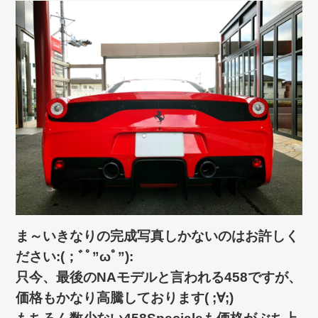
ま～いきなりの完成写真しかないのはお許しく
ださい:(；ﾞﾟ”ωﾟ”):
只今、最後のNAモデルと言われる458ですが、
価格もかなり高騰しております( ;∀;)