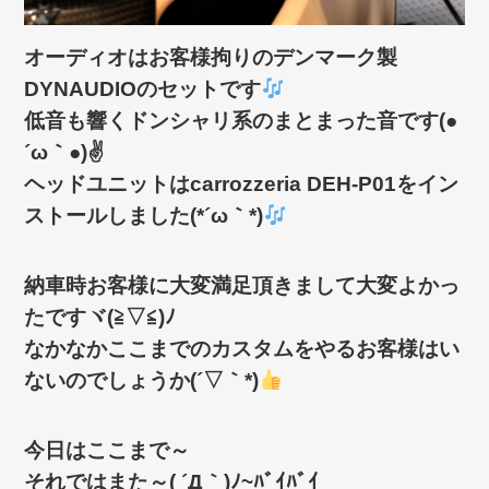
オーディオはお客様拘りのデンマーク製
DYNAUDIOのセットです
低音も響くドンシャリ系のまとまった音です(●
´ω｀●)✌
ヘッドユニットはcarrozzeria DEH-P01をイン
ストールしました(*´ω｀*)
納車時お客様に大変満足頂きまして大変よかっ
たですヾ(≧▽≦)ﾉ
なかなかここまでのカスタムをやるお客様はい
ないのでしょうか(´▽｀*)
今日はここまで～
それではまた～( ´Д｀)ﾉ~ﾊﾞｲﾊﾞｲ