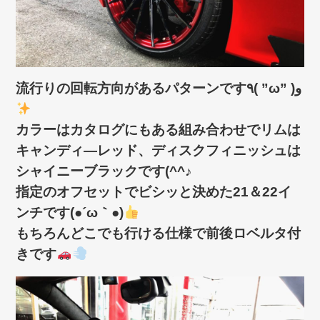
流行りの回転方向があるパターンです٩( ”ω” )و
カラーはカタログにもある組み合わせでリムは
キャンディ―レッド、ディスクフィニッシュは
シャイニーブラックです(^^♪
指定のオフセットでビシッと決めた21＆22イ
ンチです(●´ω｀●)
もちろんどこでも行ける仕様で前後ロベルタ付
きです