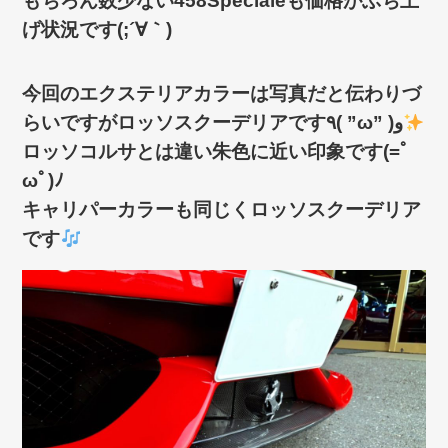
もちろん数少ない458Specialeも価格がぶち上
げ状況です(;´∀｀)
今回のエクステリアカラーは写真だと伝わりづ
らいですがロッソスクーデリアです٩( ”ω” )و
ロッソコルサとは違い朱色に近い印象です(=ﾟ
ωﾟ)ﾉ
キャリパーカラーも同じくロッソスクーデリア
です