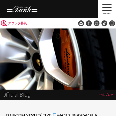
買取査定
会社概要
アクセス
スタッフ募集
Official Blog
公式ブログ
DankのMATSUブログ
Ferrari 458Speciale