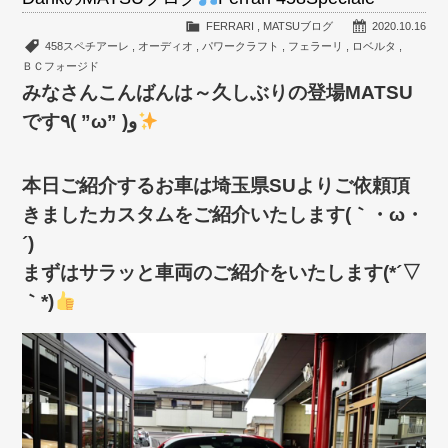
FERRARI
,
MATSUブログ
2020.10.16
458スペチアーレ
,
オーディオ
,
パワークラフト
,
フェラーリ
,
ロベルタ
,
ＢＣフォージド
みなさんこんばんは～久しぶりの登場MATSU
です٩( ”ω” )و
本日ご紹介するお車は埼玉県SUよりご依頼頂
きましたカスタムをご紹介いたします(｀・ω・
´)ゞ
まずはサラッと車両のご紹介をいたします(*´▽
｀*)