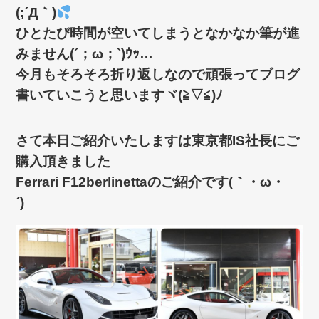
(;´Д｀)
ひとたび時間が空いてしまうとなかなか筆が進
みません(´；ω；`)ｳｯ…
今月もそろそろ折り返しなので頑張ってブログ
書いていこうと思いますヾ(≧▽≦)ﾉ
さて本日ご紹介いたしますは東京都IS社長にご
購入頂きました
Ferrari F12berlinettaのご紹介です(｀・ω・
´)ゞ