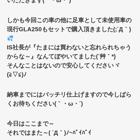
いただきます(｀・ω・´)ゞ
しかも今回この車の他に足車として未使用車の
現行GLA250もセットで購入頂きました(;´Д｀)
IS社長が『たまには買わないと忘れられちゃう
からな～』なんてぼやいてました(´艸｀*)
そんなことはないので安心してくださいヾ
(≧▽≦)ﾉ
納車までにはバッチリ仕上げますので今しばら
くお待ちください(｀・ω・´)ゞ
今日はここまで～
それではまた～( ´Д｀)ﾉ~ﾊﾞｲﾊﾞｲ