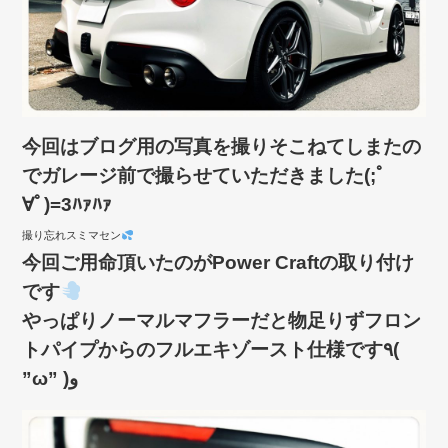
今回はブログ用の写真を撮りそこねてしまたの
でガレージ前で撮らせていただきました(;ﾟ
∀ﾟ)=3ﾊｧﾊｧ
撮り忘れスミマセン
今回ご用命頂いたのがPower Craftの取り付け
です
やっぱりノーマルマフラーだと物足りずフロン
トパイプからのフルエキゾースト仕様です٩(
”ω” )و