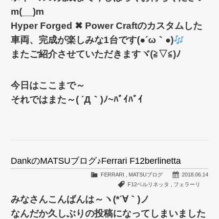
m(__)m
Hyper Forged ✖ Power Craftのカスタムした
車両、完成が楽しみな1台です(●´ω｀●)
またご紹介させていただきますヾ(≧▽≦)ﾉ
今日はここまで～
それではまた～( ´Д｀)ﾉ~ﾊﾞｲﾊﾞｲ
DankのMATSUブログ♪Ferrari F12berlinetta
FERRARI
,
MATSUブログ
2018.06.14
F12ベルリネッタ
,
フェラーリ
みなさんこんばんは～ヽ(*´∀｀)ノ
なんだか久しぶりの投稿になってしまいました