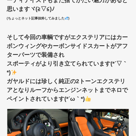
ーティテイストもまた捨てがたい魅力があると
思いますヾ(≧▽≦)ﾉ
(ちょっとネット記事抜粋してみました
)
そして今回の車輌ですがエクステリアにはカー
ボンウィングやカーボンサイドスカートがアフ
ターパーツで装備され
スポーティがより引き立てられています(*´▽｀
*)
ガヤルドには珍しく純正の2トーンエクステリ
アとなりルーフからエンジンネットまでネロで
ペイントされています(*´ω｀*)