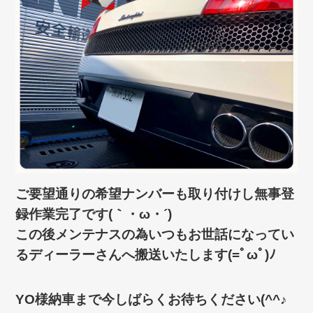
ご要望通りの希望ナンバーも取り付けし無事登
録作業完了です(｀・ω・´)ゞ
この後メンテナスの為いつもお世話になってい
るディーラーさんへ搬送いたします(=ﾟωﾟ)ﾉ
YO様納車まで今しばらくお待ちください(^^♪