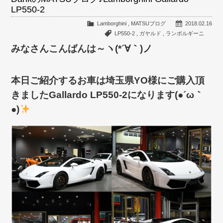
LP550-2
Lamborghini
,
MATSUブログ
2018.02.16
LP550-2
,
ガヤルド
,
ランボルギーニ
みなさんこんばんは～ヽ(*´∀｀)ノ
本日ご紹介するお車は埼玉県YO様にご購入頂
きましたGallardo LP550-2になります(●´ω｀
●)