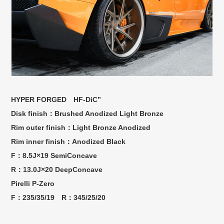
HYPER FORGED HF-DiC”
Disk finish：Brushed Anodized Light Bronze
Rim outer finish：Light Bronze Anodized
Rim inner finish：Anodized Black
F：8.5J×19 SemiConcave
R：13.0J×20 DeepConcave
Pirelli P-Zero
F：235/35/19 R：345/25/20