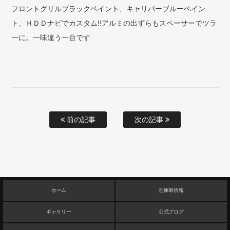
フロントグリルブラックペイント、キャリパーブルーペイン
ト、ＨＤＤナビでカスタム!!アルミの出ずらもスペーサーでツラ
一に。一味違う一台です
前の記事
次の記事
ホーム
在庫車情報
ギャラリー
公式ブログ