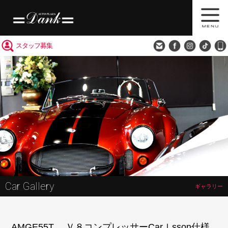
買取査定
会社概要
アクセス
スタッフ募集
Car Gallery
ギャラリー
AMGE55T Ｖ８コンプレッサーCarｌsson仕様