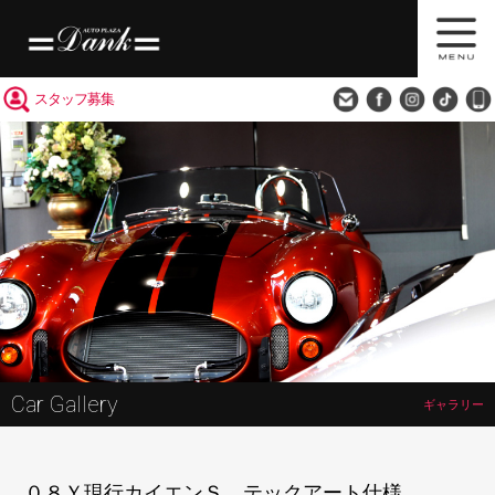
買取査定
会社概要
アクセス
スタッフ募集
Car Gallery
ギャラリー
０８Ｙ現行カイエンＳ テックアート仕様