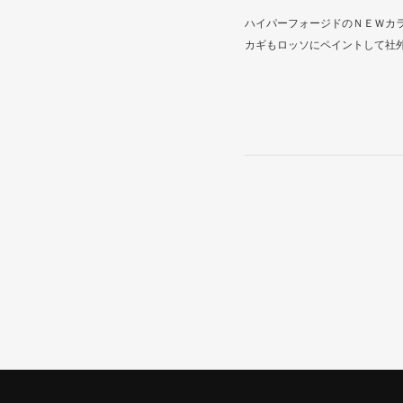
ハイパーフォージドのＮＥＷカラ
カギもロッソにペイントして社