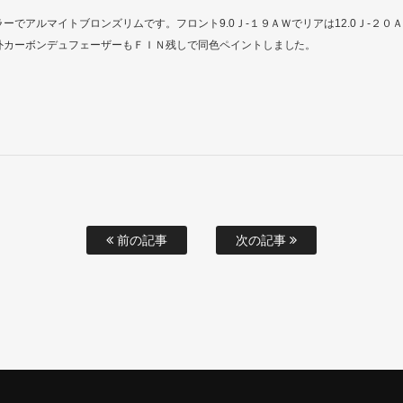
ーでアルマイトブロンズリムです。フロント9.0Ｊ-１９ＡＷでリアは12.0Ｊ-２０
外カーボンデュフェーザーもＦＩＮ残しで同色ペイントしました。
前の記事
次の記事