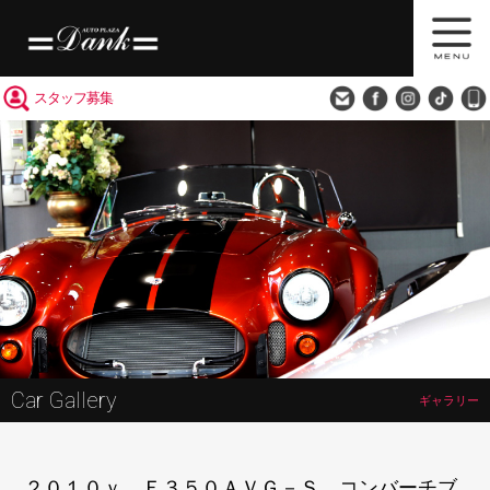
買取査定
会社概要
アクセス
スタッフ募集
Car Gallery
ギャラリー
２０１０ｙ Ｅ３５０ＡＶＧ－Ｓ コンバーチブ