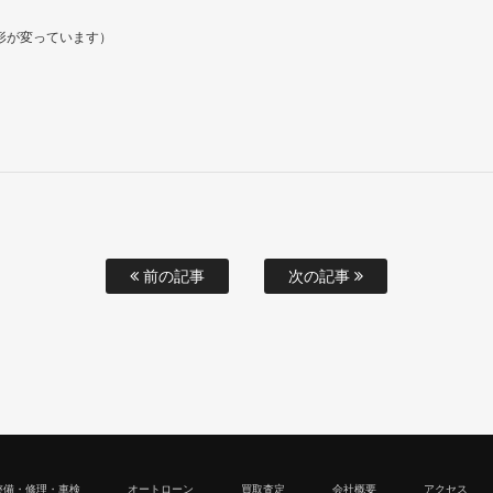
形が変っています）
前の記事
次の記事
整備・修理・車検
オートローン
買取査定
会社概要
アクセス