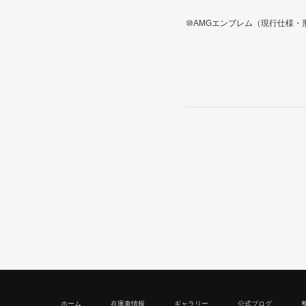
⑩AMGエンブレム（現行仕様・
ホーム
在庫車情報
ギャラリー
公式ブログ