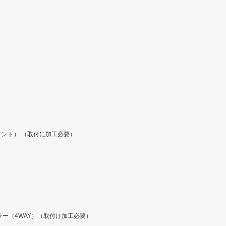
イント） （取付に加工必要）
ラー（4WAY）（取付け加工必要）