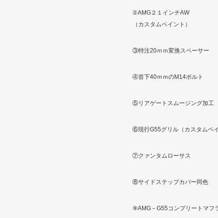
②AMG２１インチAW
（カスタムペイント）
③特注20ｍｍ変換スペーサー
④首下40ｍｍのM14ボルト
⑤リアゲートスムージング加工
⑥現行G55グリル（カスタムペ
⑦クァンタムローサス
⑧サイドステップカバー同色
⑨AMG－G55コンプリートマフ