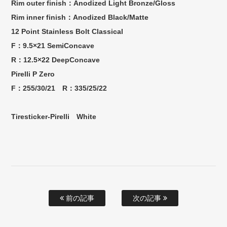
Rim outer finish：Anodized Light Bronze/Gloss
Rim inner finish：Anodized Black/Matte
12 Point Stainless Bolt Classical
F：9.5×21 SemiConcave
R：12.5×22 DeepConcave
Pirelli P Zero
F：255/30/21 R：335/25/22
Tiresticker-Pirelli White
前の記事
次の記事