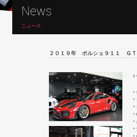
News
ニュース
２０１９年 ポルシェ９１１ ＧＴ
２
＊
＊
＊
＊
＊
＊
＊