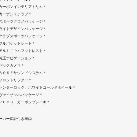
カーボンインテリアトリム＊
カーボンステップ＊
スポーツクロノパッケージ＊
ライトデザインパッケージ＊
クラブスポーツパッケージ＊
フルバケットシート＊
アルミニウムフットレスト＊
純正ナビゲーション＊
バックカメラ＊
ＢＯＳＥサウンドシステム＊
フロントリフター＊
センターロック、ホワイトゴールドホイール＊
ヴァイザッハパッケージ＊
ＰＣＣＢ カーボンブレーキ＊
ーカー保証付き車両