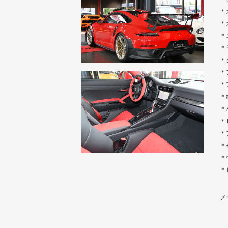
＊
＊
＊
＊
＊
＊
＊
＊
＊
＊
＊
＊
＊
＊
メ