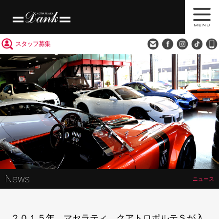
買取査定
会社概要
アクセス
スタッフ募集
News
ニュース
２０１５年 マセラティ クアトロポルテＳが入