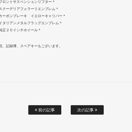
フロントサスペンションリフター＊
スクーデリアフェラーリエンブレム＊
カーボンブレーキ イエローキャリパー＊
イタリアンメタルフラッグエンブレム＊
純正２０インチホイール＊
説、記録簿、スペアキーもございます。
前の記事
次の記事