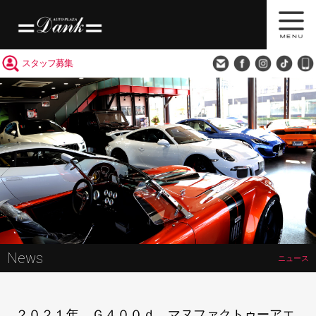
買取査定
会社概要
アクセス
スタッフ募集
News
ニュース
２０２１年 Ｇ４００ｄ マヌファクトゥーアエ