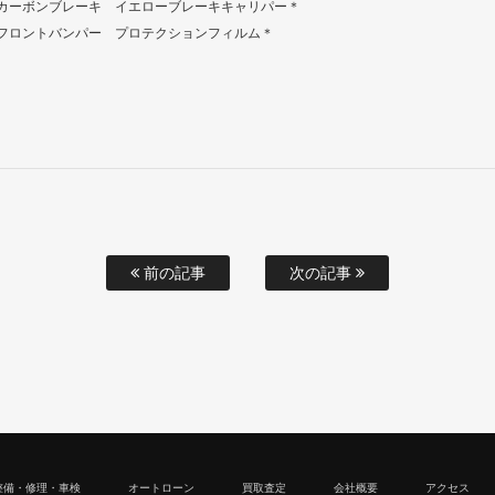
カーボンブレーキ イエローブレーキキャリパー＊
フロントバンパー プロテクションフィルム＊
前の記事
次の記事
整備・修理・車検
オートローン
買取査定
会社概要
アクセス