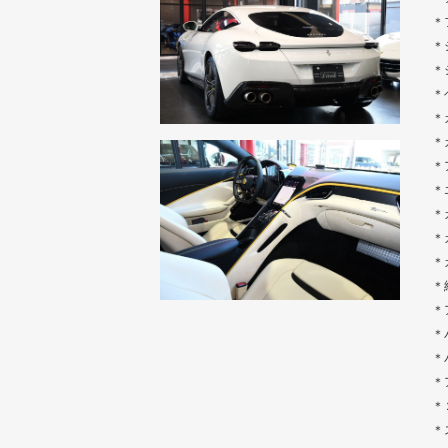
＊
＊
＊
＊
＊
＊
＊
＊
＊
＊
＊
＊
＊
＊
＊
＊
＊
＊