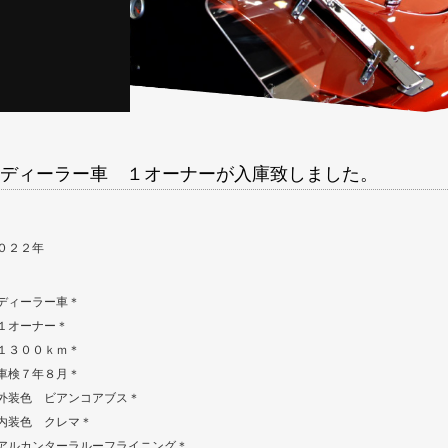
ディーラー車 １オーナーが入庫致しました。
０２２年
ディーラー車＊
１オーナー＊
１３００ｋｍ＊
車検７年８月＊
外装色 ビアンコアブス＊
内装色 クレマ＊
アルカンターラルーフライニング＊