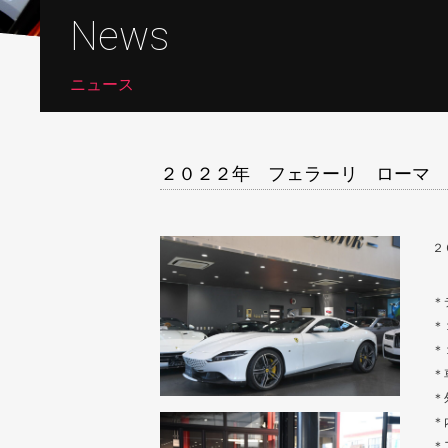
News
ニュース
２０２２年 フェラーリ ローマ 
２
＊
＊
＊
＊
＊
＊
＊