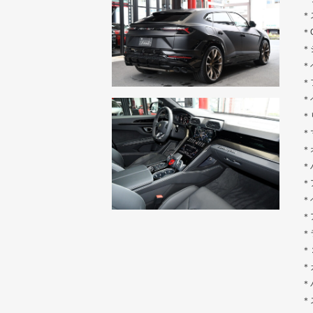
＊
＊
＊
＊
＊
＊
＊
＊
＊
＊
＊
＊
＊
＊
＊
＊
＊
＊