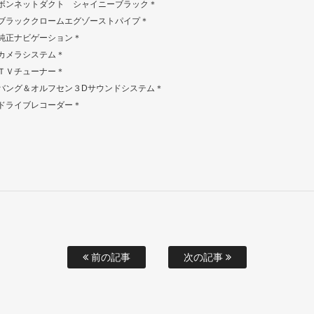
ボンネットダクト シャイニーブラック＊
ブラッククロームエグゾーストパイプ＊
純正ナビゲーション＊
カメラシステム＊
ＴＶチューナー＊
バング＆オルフセン３Dサウンドシステム＊
ドライブレコーダー＊
前の記事
次の記事