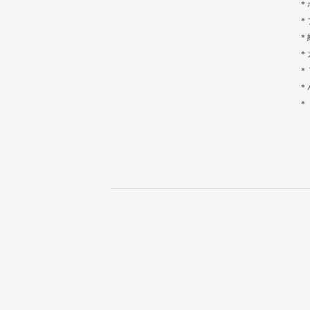
＊
＊
＊
＊
＊
＊
＊