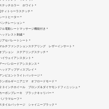
ステッチカラー ホワイト＊
Qティトゥーラステッチ＊
シートヒーター＊
ベンチレーション＊
フル電動シートマッサージ機能付き＊
ヘッドレスト刺繍＊
リアセパレートシート＊
マルチファンクションステアリング レザーインサート＊
オプション ステアリングステッチ＊
ハイウェイアシスタント＊
アーバンロードアシスタンス＊
ヘッドアップディスプレイ＊
アンビエントライトパッケージ＊
ランボルギーニアニマ オフロードモード＊
２３インチホイール ブロンズ＆ダイヤモンドフィニッシュ＊
カーボンブレーキ ブラックキャリパー＊
パノラマルーフ＊
スタイルパッケージ シャイニーブラック＊