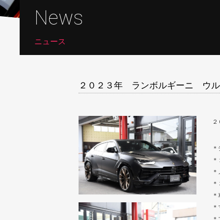
News
ニュース
２０２３年 ランボルギーニ ウル
２
＊
＊
＊
＊
＊
＊
＊