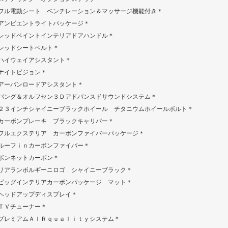
フル電動シート ベンチレーション＆マッサージ機能付き＊
アンビエントライトパッケージ＊
レッドペイントインテリアドアハンドル＊
レッドシートベルト＊
ハイウェイアシスタント＊
ナイトビジョン＊
アーバンロードアシスタント＊
バング＆オルフセン３Ｄアドバンスドサウンドシステム＊
２３インチシャイニーブラックホイール チタニウムホイールボルト＊
カーボンブレーキ ブラックキャリパー＊
フルエクステリア カーボンファイバーパッケージ＊
ルーフｉｎカーボンファイバー＊
ボンネットカーボン＊
リアランボルギーニロゴ シャイニーブラック＊
ビッグインテリアカーボンパッケージ マット＊
ヘッドアップディスプレイ＊
ＴＶチューナー＊
プレミアムＡＩＲｑｕａｌｉｔｙシステム＊