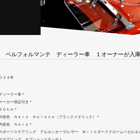
 ペルフォルマンテ ディーラー車 １オーナーが入
０２４年
ディーラー車＊
メーカー保証付き＊
６０ｋｍ＊
外装色 Ｎｅｒｏ Ｈｅｌｅｎｅ（ブラックメタリック）＊
内装色 Ｎｅｒｏ＊
スポーツステアリング アルカンターラ/レザー Ｗｉｔｈダーククロームベゼル＆
ステアリング オプションステッチ＊