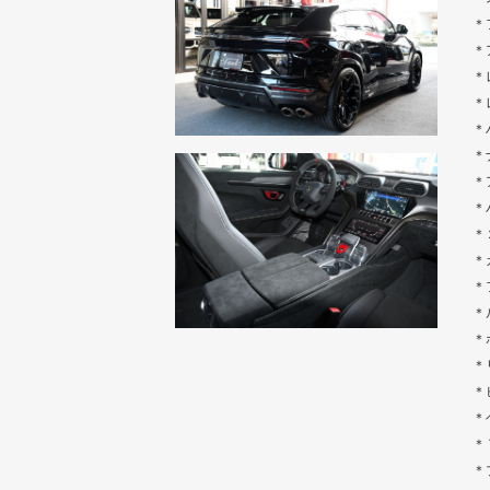
＊
＊
＊
＊
＊
＊
＊
＊
＊
＊
＊
＊
＊
＊
＊
＊
＊
＊