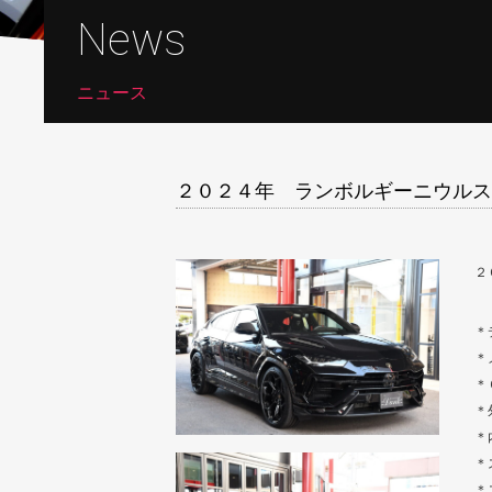
News
ニュース
２０２４年 ランボルギーニウルス
２
＊
＊
＊
＊
＊
＊
＊