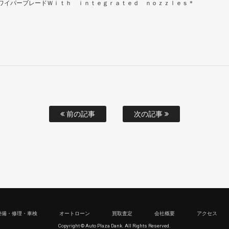
ワイパーブレードＷｉｔｈ ｉｎｔｅｇｒａｔｅｄ ｎｏｚｚｌｅｓ＊
前の記事
次の記事
整備・修理・車検
オートローン
買取査定
会社概要
アクセス
Copyright © Auto Plaza Dank. All Rights Reserved.