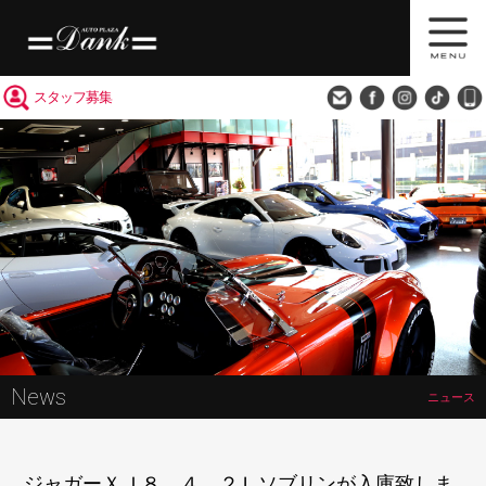
買取査定
会社概要
アクセス
スタッフ募集
News
ニュース
ジャガーＸＪ８ ４．２Ｌソブリンが入庫致しま