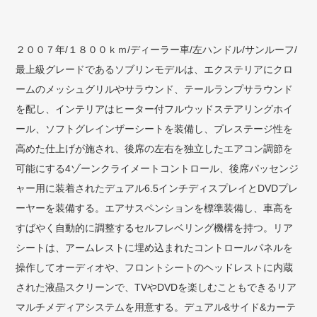
２００７年/１８００ｋｍ/ディーラー車/左ハンドル/サンルーフ/
最上級グレードであるソブリンモデルは、エクステリアにクロ
ームのメッシュグリルやサラウンド、テールランプサラウンド
を配し、インテリアはヒーター付フルウッドステアリングホイ
ール、ソフトグレインザーシートを装備し、プレステージ性を
高めた仕上げが施され、後席の左右を独立したエアコン調節を
可能にする4ゾーンクライメートコントロール、後席パッセンジ
ャー用に装着されたデュアル6.5インチディスプレイとDVDプレ
ーヤーを装備する。エアサスペンションを標準装備し、車高を
すばやく自動的に調整するセルフレベリング機構を持つ。リア
シートは、アームレストに埋め込まれたコントロールパネルを
操作してオーディオや、フロントシートのヘッドレストに内蔵
された液晶スクリーンで、TVやDVDを楽しむこともできるリア
マルチメディアシステムを用意する。デュアル&サイド&カーテ