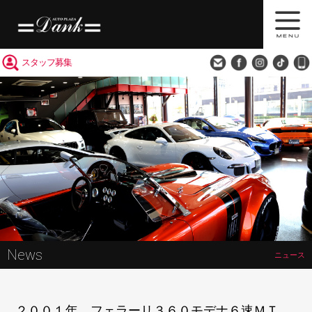
買取査定
会社概要
アクセス
スタッフ募集
News
ニュース
２００１年 フェラーリ３６０モデナ６速ＭＴ