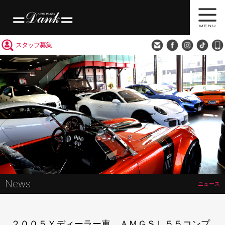
買取査定
会社概要
アクセス
スタッフ募集
News
ニュース
２００５Ｙディーラー車 ＡＭＧＳＬ５５コンプ