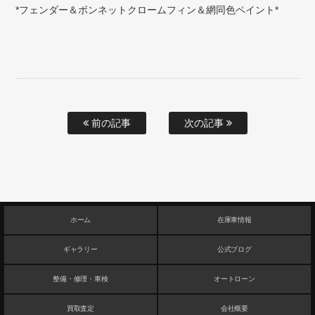
*フェンダー＆ボンネットクロームフィン＆網同色ペイント*
前の記事
次の記事
ホーム
在庫車情報
ギャラリー
公式ブログ
整備・修理・車検
オートローン
買取査定
会社概要