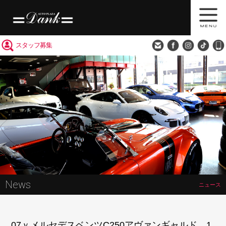
買取査定
会社概要
アクセス
スタッフ募集
News
ニュース
07ｙメルセデスベンツC250アヴァンギャルド 1