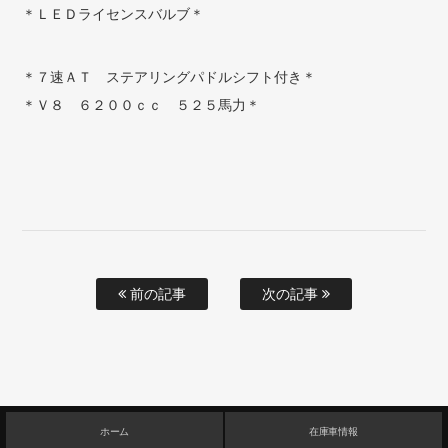
＊ＬＥＤライセンスバルブ＊
＊７速ＡＴ ステアリングパドルシフト付き＊
＊Ｖ８ ６２００ｃｃ ５２５馬力＊
前の記事
次の記事
ホーム
在庫車情報