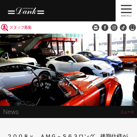
買取査定
会社概要
アクセス
スタッフ募集
News
ニュース
２００８ｙ ＡＭＧ－Ｓ６３ロング 後期仕様が