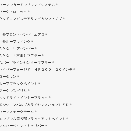
ハーマンカードンサウンドシステム＊
パークトロニック＊
ウッドコンビステアリング＆シフトノブ＊
社外フロントバンパ－エアロ＊
社外ルーフウィング＊
ＡＭＧ リアバンパー＊
ＡＭＧ ４本出しマフラー＊
スポーツラインセンターマフラー＊
ハイパーフォージド ＨＦ２０９ ２０インチ＊
ローダウン＊
ルーフブラックペイント＊
マークレスグリル＊
ヘッドライトインナーブラック＊
ポジションバルブ＆ライセンスバルブＬＥＤ＊
ハーフスモークテール＊
エンブレム等各部ブラックアウトペイント＊
シルバーペイントキャリパー＊