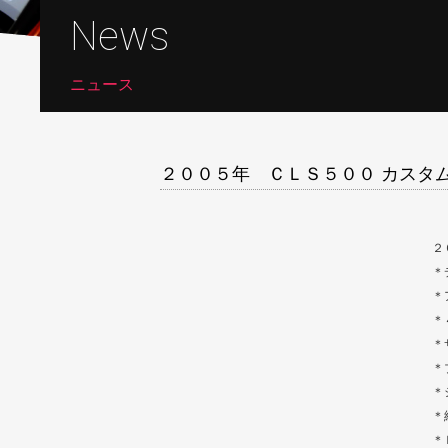
News
ニュース
２００５年 ＣＬＳ５００ カス
２
＊
＊
＊
＊
＊
＊
＊
＊