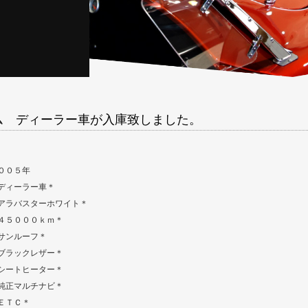
タム ディーラー車が入庫致しました。
００５年
ディーラー車＊
アラバスターホワイト＊
４５０００ｋｍ＊
サンルーフ＊
ブラックレザー＊
シートヒーター＊
純正マルチナビ＊
ＥＴＣ＊