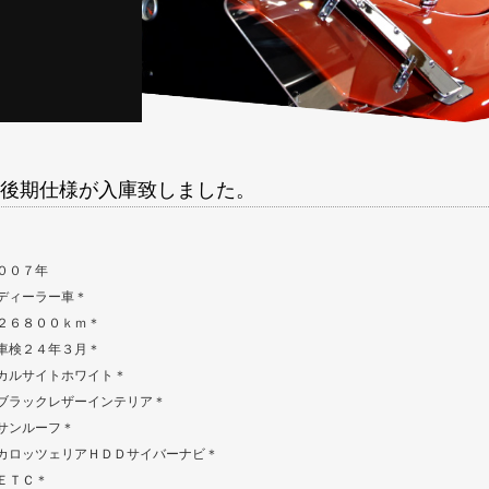
後期仕様が入庫致しました。
００７年
ディーラー車＊
２６８００ｋｍ＊
車検２４年３月＊
カルサイトホワイト＊
ブラックレザーインテリア＊
サンルーフ＊
カロッツェリアＨＤＤサイバーナビ＊
ＥＴＣ＊