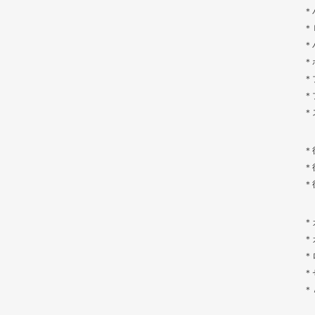
＊
＊
＊
＊
＊
＊
＊
＊
＊
＊
＊
＊
＊
＊
＊