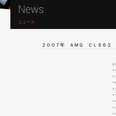
News
ニュース
２００７年 ＡＭＧ ＣＬＳ６３ 
２
＊
＊
＊
＊
＊
＊
＊
＊