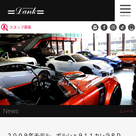
買取査定
会社概要
アクセス
スタッフ募集
News
ニュース
２００９年モデル ポルシェ９１１カレラＰＤ