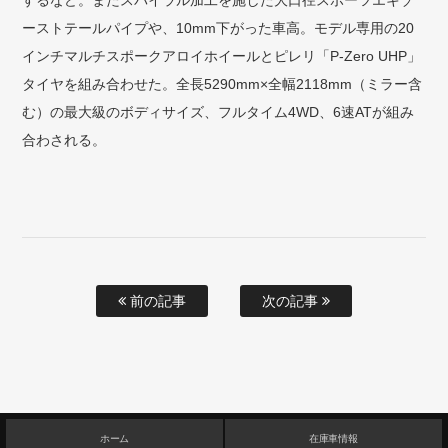
するなど。またスパイラル加工を施した大口径スポーツエキゾ
ーストテールパイプや、10mm下がった車高。モデル専用の20
インチマルチスポークアロイホイールとピレリ「P-Zero UHP」
タイヤを組み合わせた。全長5290mm×全幅2118mm（ミラー含
む）の最大級のボディサイズ、フルタイム4WD、6速ATが組み
合わされる。
前の記事
次の記事
ホーム
在庫車情報