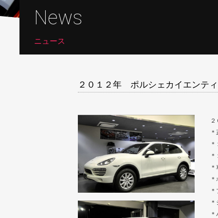
News
ニュース
２０１２年 ポルシェカイエンティ
２
＊
＊
＊
＊
＊
＊
＊
＊