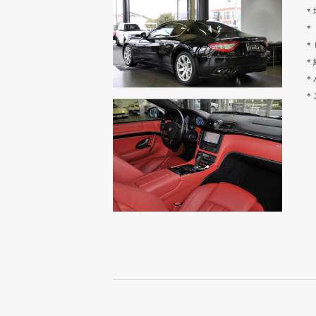
＊
＊
＊
＊
＊
＊