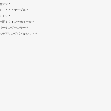
地デジ＊
ｉ－ｐｏｄケーブル＊
ＥＴＣ＊
純正１９インチホイール＊
パーキングセンサー＊
ステアリングパドルシフト＊