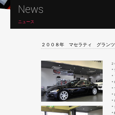
News
ニュース
２００８年 マセラティ グランツ
２
＊
＊
＊
＊
＊
＊
＊
＊