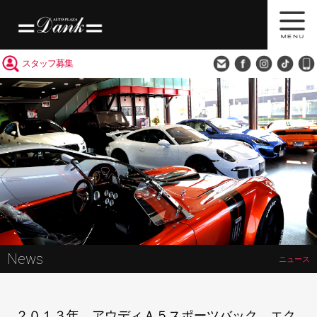
買取査定
会社概要
アクセス
スタッフ募集
News
ニュース
２０１３年 アウディＡ５スポーツバック エク