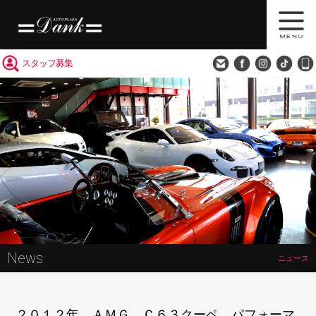
買取査定
会社概要
アクセス
スタッフ募集
News
ニュース
２０１２年 ＡＭＧ Ｃ６３クーペ パフォーマ