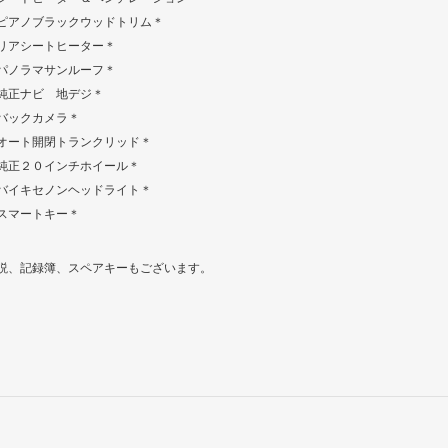
ピアノブラックウッドトリム＊
リアシートヒーター＊
パノラマサンルーフ＊
純正ナビ 地デジ＊
バックカメラ＊
オート開閉トランクリッド＊
純正２０インチホイール＊
バイキセノンヘッドライト＊
スマートキー＊
説、記録簿、スペアキーもございます。