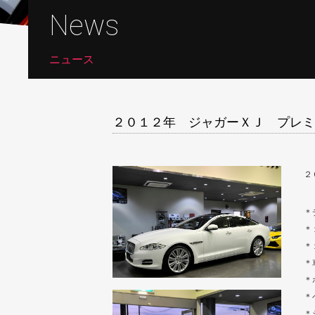
News
ニュース
２０１２年 ジャガーＸＪ プレミ
２
＊
＊
＊
＊
＊
＊
＊