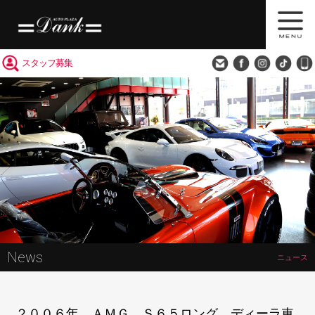
買取査定
会社概要
アクセス
スタッフ募集
News
ニュース
２００６年 ＡＭＧ Ｓ６５ロング ディーラ車