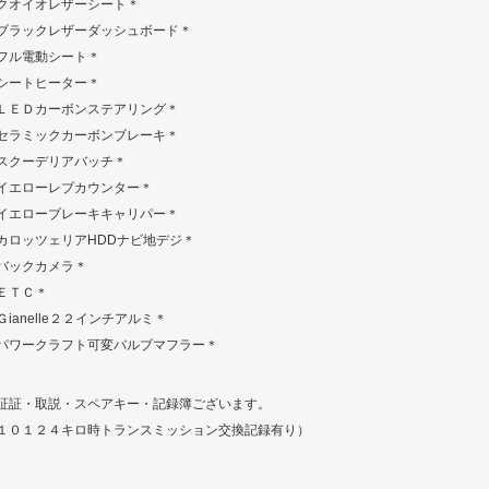
クオイオレザーシート＊
ブラックレザーダッシュボード＊
フル電動シート＊
シートヒーター＊
ＬＥＤカーボンステアリング＊
セラミックカーボンブレーキ＊
スクーデリアバッチ＊
イエローレブカウンター＊
イエローブレーキキャリパー＊
カロッツェリアHDDナビ地デジ＊
バックカメラ＊
ＥＴＣ＊
Ｇianelle２２インチアルミ＊
パワークラフト可変バルブマフラー＊
証証・取説・スペアキー・記録簿ございます。
１０１２４キロ時トランスミッション交換記録有り）