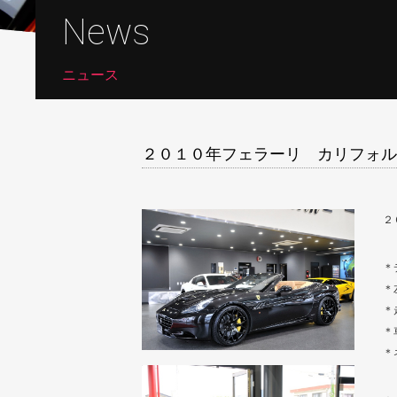
News
ニュース
２０１０年フェラーリ カリフォル
２
＊
＊
＊
＊
＊