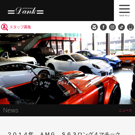
買取査定
会社概要
アクセス
スタッフ募集
News
ニュース
２０１４年 ＡＭＧ Ｓ６３ロング４マチック