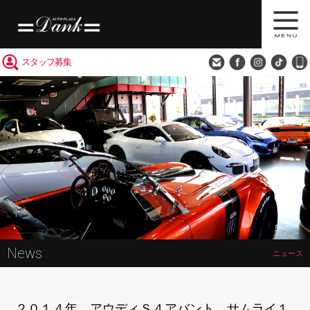
買取査定
会社概要
アクセス
スタッフ募集
News
ニュース
２０１４年 アウディＳ４アバント サムライ１