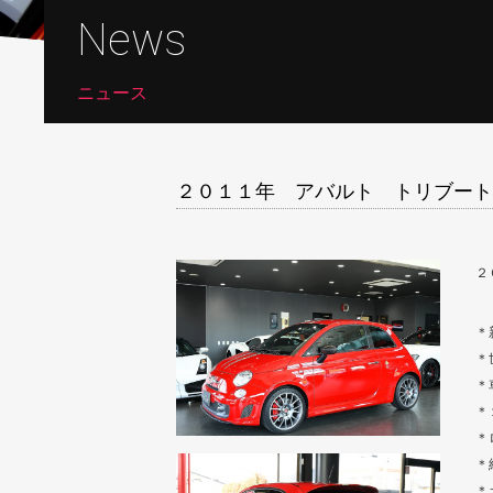
News
ニュース
２０１１年 アバルト トリブート
２
＊
＊
＊
＊
＊
＊
＊