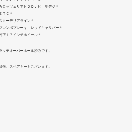
カロッツェリアＨＤＤナビ 地デジ＊
ＥＴＣ＊
スクーデリアライン＊
ブレンボブレーキ レッドキャリパー＊
純正１７インチホイール＊
ラッチオーバーホール済みです。
録簿、スペアキーもございます。