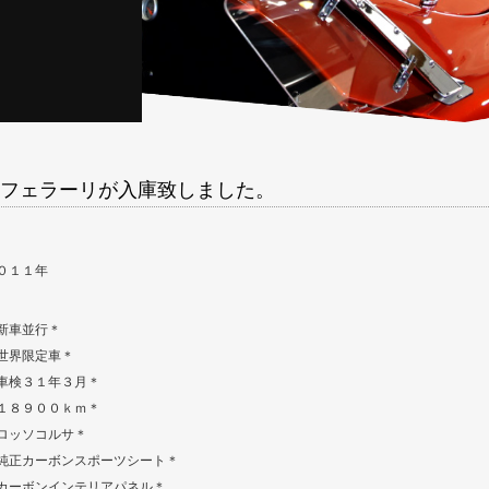
フェラーリが入庫致しました。
０１１年
新車並行＊
世界限定車＊
車検３１年３月＊
１８９００ｋｍ＊
ロッソコルサ＊
純正カーボンスポーツシート＊
カーボンインテリアパネル＊